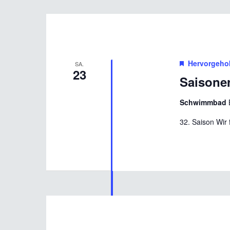
Hervorgeho
SA.
23
Saisone
Schwimmbad
32. Saison Wir 