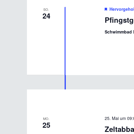
Hervorgeho
SO.
24
Pfingstg
Schwimmbad
25. Mai um 09:
MO.
25
Zeltabba